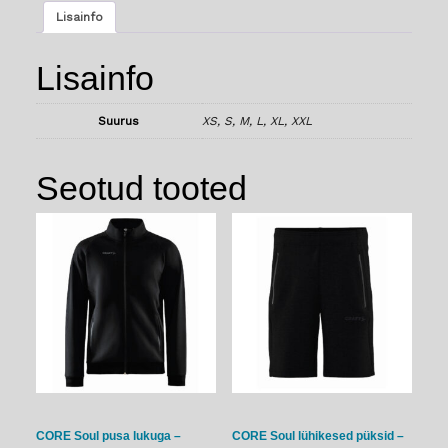
NAISED
Lisainfo
kogus
Lisainfo
Suurus
XS, S, M, L, XL, XXL
Seotud tooted
CORE Soul pusa lukuga –
CORE Soul lühikesed püksid –