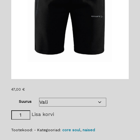
47,00
€
Suurus
CORE
Lisa korvi
Soul
lühikesed
püksid
Tootekood:
-
Kategooriad:
core soul
,
naised
-