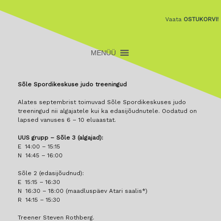
Vaata
OSTUKORVI!
Sõle Spordikeskuse judo treeningud
Alates septembrist toimuvad Sõle Spordikeskuses judo
treeningud nii algajatele kui ka edasijõudnutele. Oodatud on
lapsed vanuses 6 – 10 eluaastat.
UUS grupp – Sõle 3 (algajad):
E 14:00 – 15:15
N 14:45 – 16:00
Sõle 2 (edasijõudnud):
E 15:15 – 16:30
N
16:30 – 18:00 (maadluspäev Atari saalis*)
R 14:15 – 15:30
Treener Steven Rothberg.