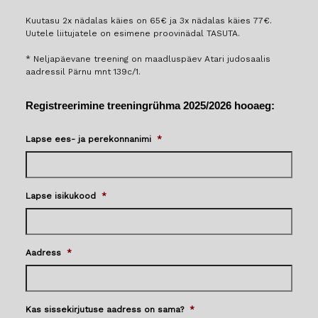
Kuutasu 2x nädalas käies on 65€ ja 3x nädalas käies 77€.
Uutele liitujatele on esimene proovinädal TASUTA.
* Neljapäevane treening on maadluspäev Atari judosaalis
aadressil Pärnu mnt 139c/1.
Registreerimine treeningrühma 2025/2026 hooaeg:
Lapse ees- ja perekonnanimi
*
Lapse isikukood
*
Aadress
*
Kas sissekirjutuse aadress on sama?
*