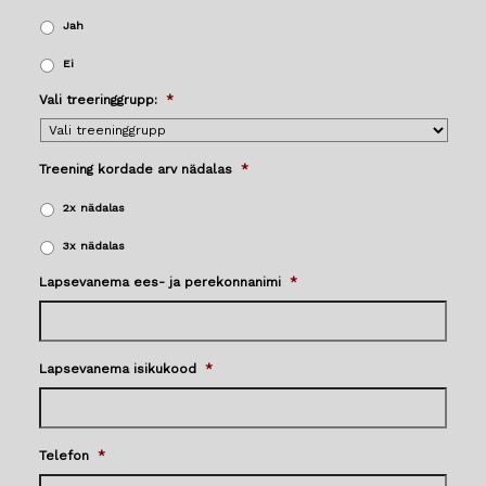
Jah
Ei
Vali treeringgrupp:
*
Treening kordade arv nädalas
*
2x nädalas
3x nädalas
Lapsevanema ees- ja perekonnanimi
*
Lapsevanema isikukood
*
Telefon
*