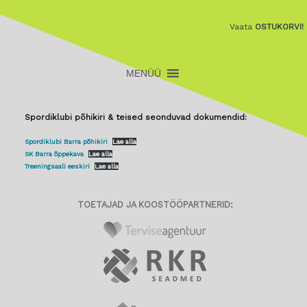
Vaata
OSTUKORVI!
Spordiklubi põhikiri & teised seonduvad dokumendid:
Spordiklubi Barra põhikiri
Lae alla
SK Barra õppekava
Lae alla
Treeningsaali eeskiri
Lae alla
TOETAJAD JA KOOSTÖÖPARTNERID: